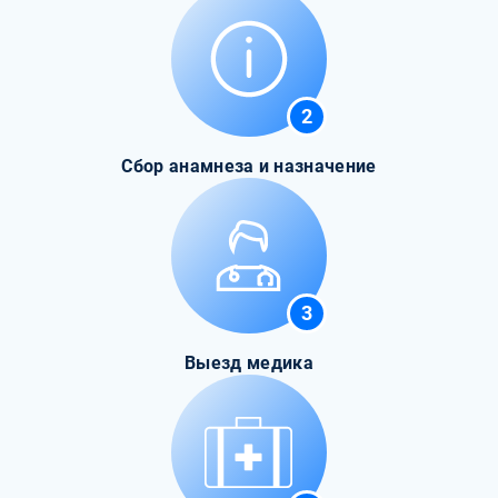
2
Сбор анамнеза и назначение
3
Выезд медика