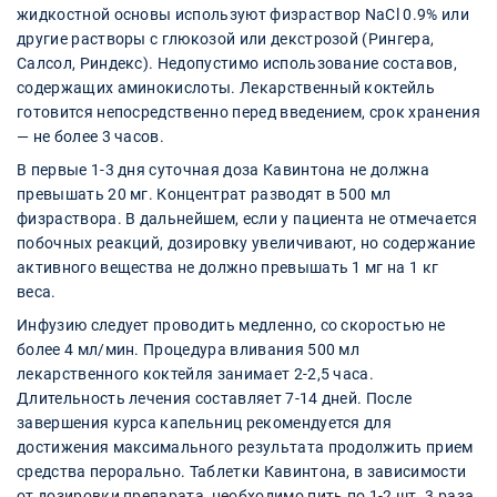
жидкостной основы используют физраствор NaCl 0.9% или
другие растворы с глюкозой или декстрозой (Рингера,
Салсол, Риндекс). Недопустимо использование составов,
содержащих аминокислоты. Лекарственный коктейль
готовится непосредственно перед введением, срок хранения
— не более 3 часов.
В первые 1-3 дня суточная доза Кавинтона не должна
превышать 20 мг. Концентрат разводят в 500 мл
физраствора. В дальнейшем, если у пациента не отмечается
побочных реакций, дозировку увеличивают, но содержание
активного вещества не должно превышать 1 мг на 1 кг
веса.
Инфузию следует проводить медленно, со скоростью не
более 4 мл/мин. Процедура вливания 500 мл
лекарственного коктейля занимает 2-2,5 часа.
Длительность лечения составляет 7-14 дней. После
завершения курса капельниц рекомендуется для
достижения максимального результата продолжить прием
средства перорально. Таблетки Кавинтона, в зависимости
от дозировки препарата, необходимо пить по 1-2 шт. 3 раза