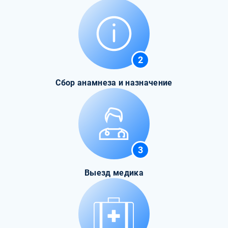
2
Сбор анамнеза и назначение
3
Выезд медика