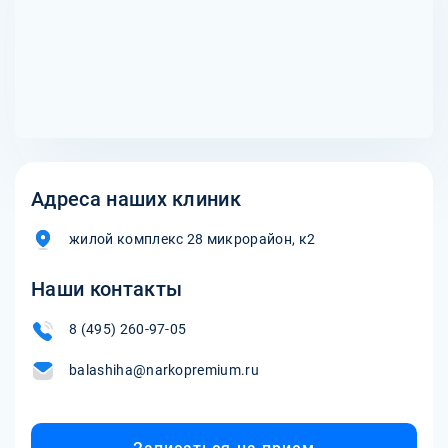
соответствующее лечение. Пульмонолог: Пульмонолог
препараты для улучшения качества сна, а также
лечит заболевания легких и может помочь выявить
психотерапия при наличии психологических причин.
нарушения дыхания, такие как апноэ сна, которые могут
вызывать сонливость.
Адреса наших клиник
жилой комплекс 28 микрорайон, к2
Наши контакты
8 (495) 260-97-05
balashiha@narkopremium.ru