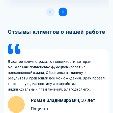
Отзывы клиентов о нашей работе
Я долгое время страдал от сонливости, которая
мешала мне полноценно функционировать в
повседневной жизни. Обратился в клинику, и
результаты превзошли все мои ожидания. Врач провел
тщательную диагностику и разработал
индивидуальный план лечения. Благодаря его
рекомендациям по изменению режима сна и образа
Роман Владимирович, 37 лет
жизни, а также прописанным медикаментозным
средствам, моя сонливость значительно уменьшилась.
Пациент
Я снова чувствую себя энергичным и бодрым.