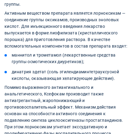
группы.
Активным веществом препарата является лорноксикам —
соединение группы оксикамов, производных эноловых
кислот. Для инъекционного введения лекарство
выпускается в форме лиофилизата (кристаллического
порошка) для приготовления раствора. В качестве
вспомогательных компонентов в состав препарата входят:
маннитол и трометамол (лекарственные средства
группы осмотических диуретиков);
динатрия эдетат (соль этилендиаминтетрауксусной
кислоты, оказывающая хелатирующее действие).
Помимо выраженного антиангинального и
анальгетического, Ксефокам производит также
антиагрегантный, жаропонижающий и
противовоспалительный эффект. Механизм действия
основан на способности активного соединения к
подавлению синтеза циклооксигеназы простагландинов.
При этом лорноксикам угнетает экссудативную и
пролиферативную фазы воспалительного процесса.