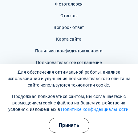
Фотогалерея
Отзывы
Вопрос - ответ
Карта сайта
Политика конфиденциальности
Пользовательское соглашение
Для обеспечения оптимальной работы, анализа
использования и улучшения пользовательского опыта на
сайте используются технологии cookie.
Наши контакты
Продолжая пользоваться сайтом, Вы соглашаетесь с
размещением cookie-файлов на Вашем устройстве на
условиях, изложенных в
Политике конфиденциальности.
г. Балашиха, жилой комплекс 28 микрорайон, к2
Время работы: Круглосуточно
Принять
+7 (958) 798-00-57
(Информационная служба)