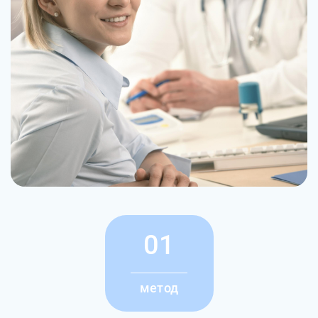
01
метод