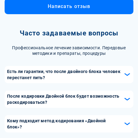
Написать отзыв
Часто задаваемые вопросы
Профессиональное лечение зависимости. Передовые
методики и препараты, процедуры
Есть ли гарантии, что после двойного блока человек
перестанет пить?
Двойное кодирование от алкоголизма — это метод
лечения, который не может дать абсолютной гарантии,
После кодировки Двойной блок будет возможность
что после него человек перестанет пить. Это зависит от
раскодироваться?
многих факторов, таких как индивидуальные
Раскодирование — это процедура, которая снимает
особенности пациента, его состояние, стадия
гипнотическое внушение и медикаментозное
Кому подходит метод кодирования «Двойной
зависимости, психотип и мотивация, а также от качества
блокирование, наложенные на больного в ходе двойного
блок»?
и профессионализма врача-нарколога, который
кодирования. Раскодирование может быть необходимо в
проводит процедуру. Однако, по статистике, около 80-
«Двойной блок» подходит людям с длительной