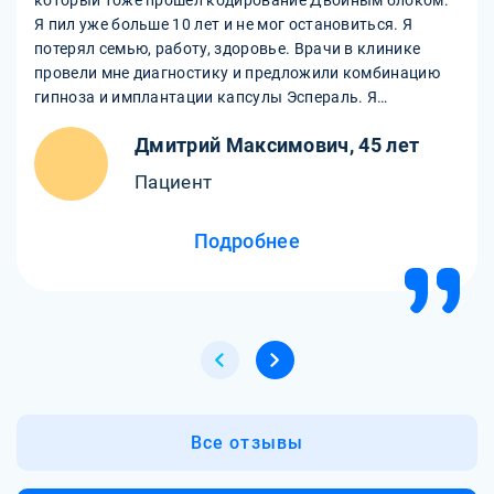
который тоже прошел кодирование Двойным блоком.
Я пил уже больше 10 лет и не мог остановиться. Я
потерял семью, работу, здоровье. Врачи в клинике
провели мне диагностику и предложили комбинацию
гипноза и имплантации капсулы Эспераль. Я
согласился, так как хотел избавиться от зависимости
Дмитрий Максимович, 45 лет
раз и навсегда. Процедура была безболезненной и
заняла около часа. После этого я почувствовал, что
Пациент
алкоголь мне больше не нужен. Я не испытываю тяги к
питью и даже не могу смотреть на бутылку без
Подробнее
отвращения. Я очень благодарен врачам клиники М-
Трезвость за то, что они вернули мне здоровье и смысл
жизни. Я рекомендую этот метод всем, кто хочет
бросить пить.
Все отзывы