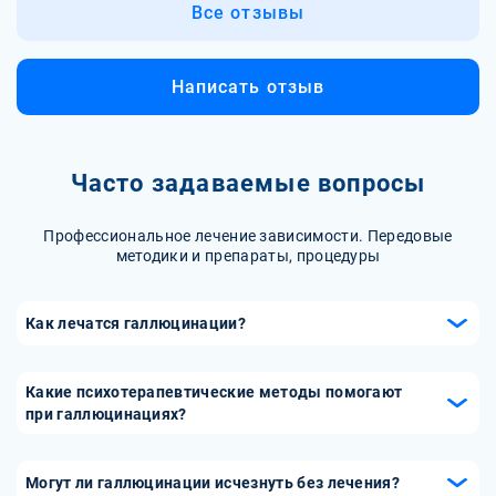
Все отзывы
Написать отзыв
Часто задаваемые вопросы
Профессиональное лечение зависимости. Передовые
методики и препараты, процедуры
Как лечатся галлюцинации?
Лечение галлюцинаций зависит от их причины. Обычно
применяется комплексный подход, включающий
Какие психотерапевтические методы помогают
психотерапию, медикаментозное лечение (например,
при галлюцинациях?
антипсихотические препараты) и поддержку социальных
Эффективными методами психотерапии для лечения
служб. Важно, чтобы лечение проводилось
галлюцинаций являются когнитивно-поведенческая
Могут ли галлюцинации исчезнуть без лечения?
специалистом, который сможет установить точный