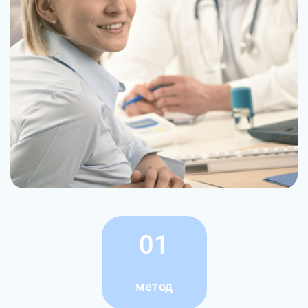
01
метод